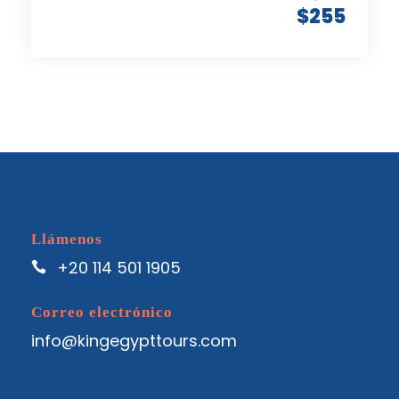
$255
Llámenos
+20 114 501 1905
Correo electrónico
info@kingegypttours.com