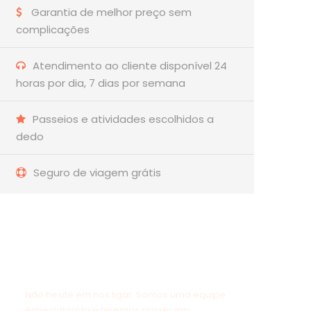
Garantia de melhor preço sem
complicações
Atendimento ao cliente disponível 24
horas por dia, 7 dias por semana
Passeios e atividades escolhidos a
dedo
Seguro de viagem grátis
Quer fazer uma pergunta?
Não hesite em nos ligar. Somos uma equipe
especializada e teremos prazer em