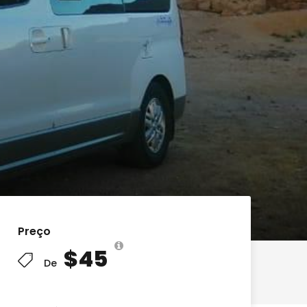
Preço
$45
De