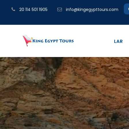
20 114 501 1905
info@kingegypttours.com
LAR