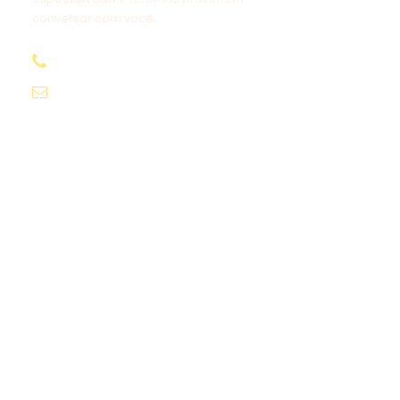
conversar com você.
+20 114 501 1905
info@kingegypttours.com